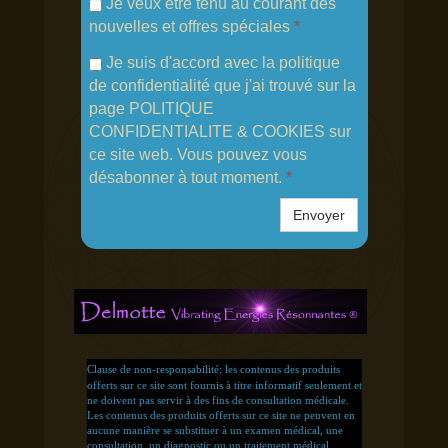
Je veux être tenu au courant des
nouvelles et offres spéciales
*
Je suis d'accord avec la politique
de confidentialité que j'ai trouvé sur la
page POLITIQUE
CONFIDENTIALITE & COOKIES sur
ce site web. Vous pouvez vous
désabonner à tout moment.
*
Envoyer
Clause de non-responsabilité: les contenus des produits
offerts sur ce site sont fournis à titre informatif seulement et
ne doivent pas servir à des fins de consultation médicale.
Les contenus des produits offerts sur ce site ne peuvent en
aucune manière se substituer à un examen médical, une
consultation, un diagnostic ou un traitement médical.